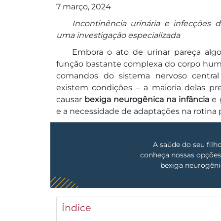
7 março, 2024
Incontinência urinária e infecções
uma investigação especializada
Embora o ato de urinar pareça alg
função bastante complexa do corpo huma
comandos do sistema nervoso central 
existem condições – a maioria delas 
causar
bexiga neurogênica na infância
e 
e a necessidade de adaptações na rotina 
A saúde do seu fil
conheça nossas opções
bexiga neurogênic
Índice