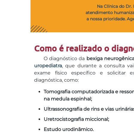
Na Clínica do Dr. 
atendimento humanizad
a nossa prioridade. A
Como é realizado o diagn
O diagnóstico da
bexiga neurogênica
uropediatra
, que durante a consulta vai
exame físico específico e solicita
diagnóstica, como:
Tomografia computadorizada e resson
na medula espinhal;
Ultrassonografia de rins e vias urinária
Uretrocistografia miccional;
Estudo urodinâmico.