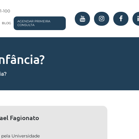
01-100
AGENDAR PRIMEIRA
BLOG
CONSULTA
nfância?
ia?
fael Fagionato
pela Universidade