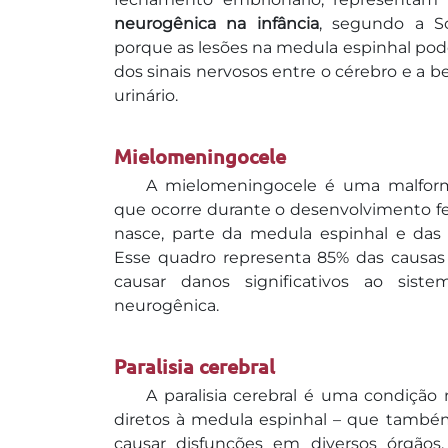
neurogênica na infância
, segundo a Soc
porque as lesões na medula espinhal pod
dos sinais nervosos entre o cérebro e a b
urinário.
Mielomeningocele
A mielomeningocele é uma malform
que ocorre durante o desenvolvimento fet
nasce, parte da medula espinhal e das
Esse quadro representa 85% das causas
causar danos significativos ao sist
neurogênica.
Paralisia cerebral
A paralisia cerebral é uma condição
diretos à medula espinhal – que també
causar disfunções em diversos órgão