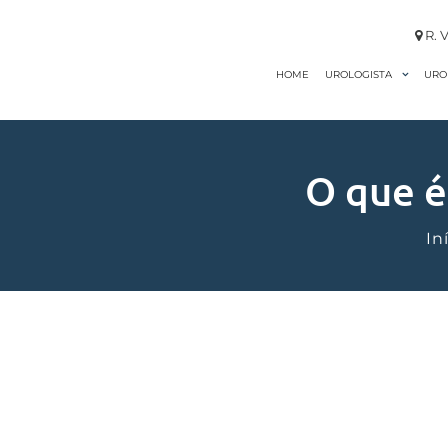
R. V
HOME
URO
UROLOGISTA
O que é
In