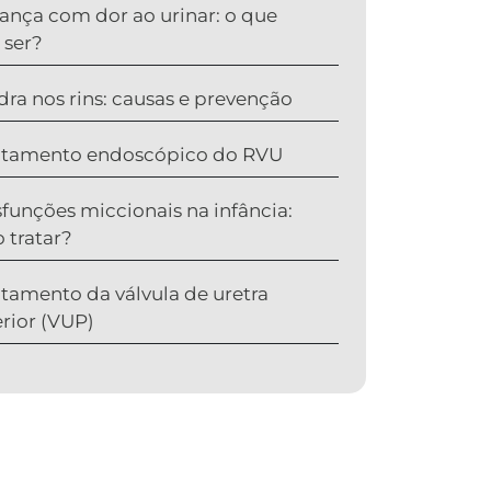
iança com dor ao urinar: o que
 ser?
dra nos rins: causas e prevenção
atamento endoscópico do RVU
sfunções miccionais na infância:
 tratar?
atamento da válvula de uretra
rior (VUP)