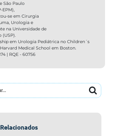
de São Paulo
-EPM),
zou-se em Cirurgia
auma, Urologia e
nte na Universidade de
o (USP).
ship em Urologia Pediátrica no Children´s
, Harvard Medical School em Boston.
74 | RQE - 60756
 Relacionados