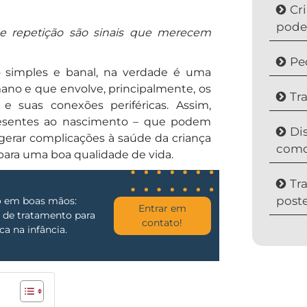
Cr
pode
 de repetição são sinais que merecem
Pe
o simples e banal, na verdade é uma
no e que envolve, principalmente, os
Tr
e suas conexões periféricas. Assim,
presentes ao nascimento – que podem
Di
gerar complicações à saúde da criança
como
para uma boa qualidade de vida.
Tr
poste
ho em boas mãos:
Entrar em
 de tratamento para
contato!
a na infância.