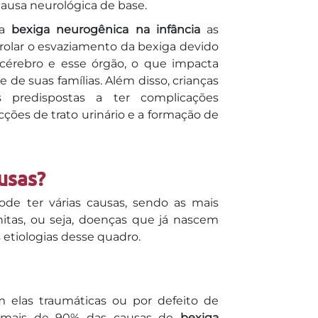
causa neurológica de base.
na
bexiga neurogênica na infância
as
rolar o esvaziamento da bexiga devido
cérebro e esse órgão, o que impacta
 de suas famílias. Além disso, crianças
 predispostas a ter complicações
cções de trato urinário e a formação de
usas?
de ter várias causas, sendo as mais
itas, ou seja, doenças que já nascem
s etiologias desse quadro.
m elas traumáticas ou por defeito de
m mais de 90% das causas de
bexiga