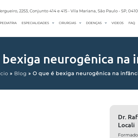
ergueiro, 2253, Conjunto 414 e 415 - Vila Mariana, São Paulo - SP, 041
PEDIATRIA
VIDEOS
FAQ
ESPECIALIDADES
CIRURGIAS
DOENÇAS
 bexiga neurogênica na i
ício
»
Blog
»
O que é bexiga neurogênica na infânc
Dr. Ra
Locali
Formado 