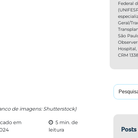
Federal 
(UNIFESP
especiali
Geral/Tr
Transpla
São Paul
Observer
Hospital
CRM 1338
nco de imagens: Shutterstock)
icado em
5 min. de
Posts
2024
leitura