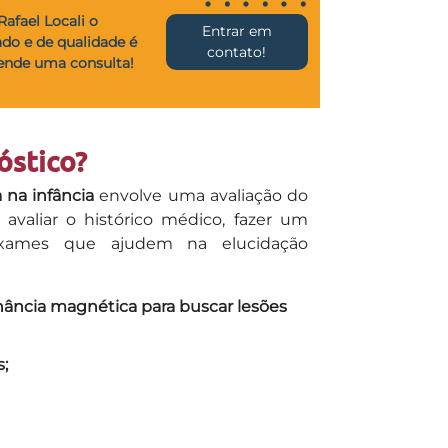
Rafael Locali o
Entrar em
o e de qualidade é
contato!
gende uma consulta!
óstico?
 na infância
envolve uma avaliação do
 avaliar o histórico médico, fazer um
r exames que ajudem na elucidação
ância magnética para buscar lesões
s;