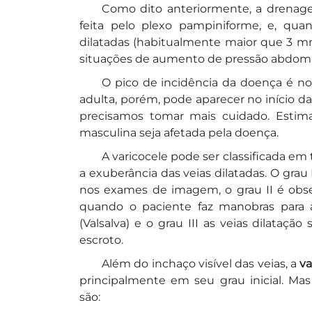
Como dito anteriormente, a drenage
feita pelo plexo pampiniforme, e, qu
dilatadas (habitualmente maior que 3 mm
situações de aumento de pressão abdom
O pico de incidência da doença é no 
adulta, porém, pode aparecer no início d
precisamos tomar mais cuidado. Estim
masculina seja afetada pela doença.
A varicocele pode ser classificada em tr
a exuberância das veias dilatadas. O grau
nos exames de imagem, o grau II é obs
quando o paciente faz manobras para 
(Valsalva) e o grau III as veias dilataçã
escroto.
Além do inchaço visível das veias, a
va
principalmente em seu grau inicial. Mas
são: