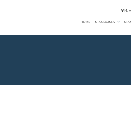
R. V
HOME
URO
UROLOGISTA