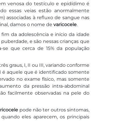
m venosa do testículo e epidídimo é
ando essas veias estão anormalmente
) associadas à refluxo de sangue nas
inal, damos o nome de
varicocele
.
fim da adolescência e início da idade
a puberdade, e são nessas crianças que
a-se que cerca de 15% da população
ês graus, I, II ou III, variando conforme
 I é aquele que é identificado somente
ervado no exame físico, mas somente
aumento da pressão intra-abdominal
o são facilmente observadas na pele do
ricocele
pode não ter outros sintomas,
 quando eles aparecem, os principais