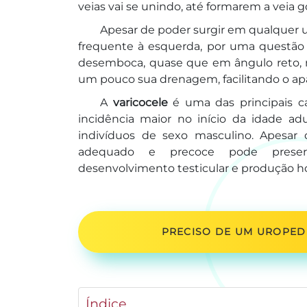
veias vai se unindo, até formarem a veia g
Apesar de poder surgir em qualquer u
frequente à esquerda, por uma questão
desemboca, quase que em ângulo reto, na
um pouco sua drenagem, facilitando o ap
A
varicocele
é uma das principais ca
incidência maior no início da idade ad
indivíduos de sexo masculino. Apesar d
adequado e precoce pode preserva
desenvolvimento testicular e produção h
PRECISO DE UM UROPEDI
Índice