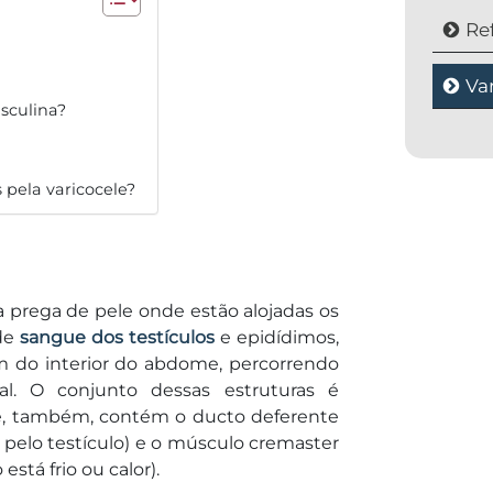
Ref
Va
asculina?
 pela varicocele?
 prega de pele onde estão alojadas os
 de
sangue dos testículos
e epidídimos,
m do interior do abdome, percorrendo
l. O conjunto dessas estruturas é
e, também, contém o ducto deferente
pelo testículo) e o músculo cremaster
está frio ou calor).