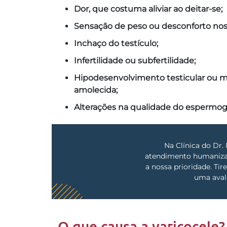
Dor, que costuma aliviar ao deitar-se;
Sensação de peso ou desconforto nos 
Inchaço do testículo;
Infertilidade ou subfertilidade;
Hipodesenvolvimento testicular ou 
amolecida;
Alterações na qualidade do espermo
Na Clínica do Dr. 
atendimento humanizad
a nossa prioridade. Ti
uma aval
O que causa a varicocele?