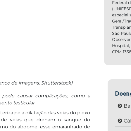
Federal 
(UNIFESP
especiali
Geral/Tr
Transpla
São Paul
Observer
Hospital
CRM 1338
nco de imagens: Shutterstock)
Doen
 pode causar complicações, como a
ento testicular
Ba
riza pela dilatação das veias do plexo
 de veias que drenam o sangue do
Cá
óximo do abdome, esse emaranhado de