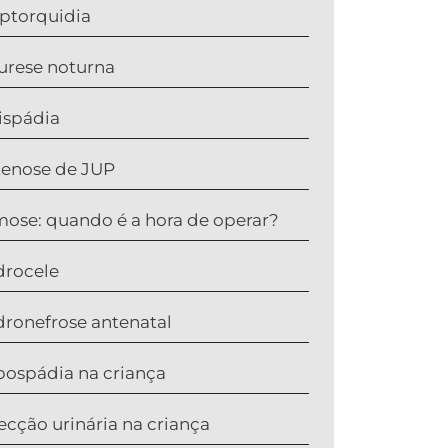
iptorquidia
urese noturna
ispádia
tenose de JUP
mose: quando é a hora de operar?
drocele
dronefrose antenatal
pospádia na criança
fecção urinária na criança