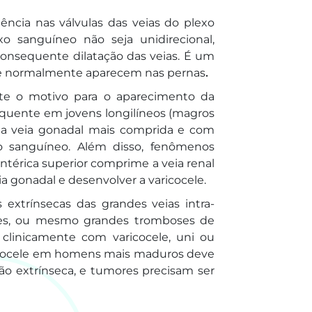
cia nas válvulas das veias do plexo
o sanguíneo não seja unidirecional,
consequente dilatação das veias. É um
e normalmente aparecem nas pernas
.
e o motivo para o aparecimento da
equente em jovens longilíneos (magros
ma veia gonadal mais comprida e com
xo sanguíneo. Além disso, fenômenos
térica superior comprime a veia renal
 gonadal e desenvolver a varicocele.
xtrínsecas das grandes veias intra-
res, ou mesmo grandes tromboses de
clinicamente com varicocele, uni ou
aricocele em homens mais maduros deve
o extrínseca, e tumores precisam ser