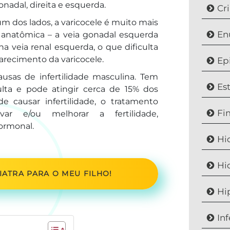
onadal, direita e esquerda.
Cr
m dos lados, a varicocele é muito mais
En
 anatômica – a veia gonadal esquerda
 veia renal esquerda, o que dificulta
arecimento da varicocele.
Ep
usas de infertilidade masculina. Tem
Es
ulta e pode atingir cerca de 15% dos
e causar infertilidade, o tratamento
Fi
r e/ou melhorar a fertilidade,
ormonal.
Hi
Hi
ATRA PARA O MEU FILHO!
Hi
In