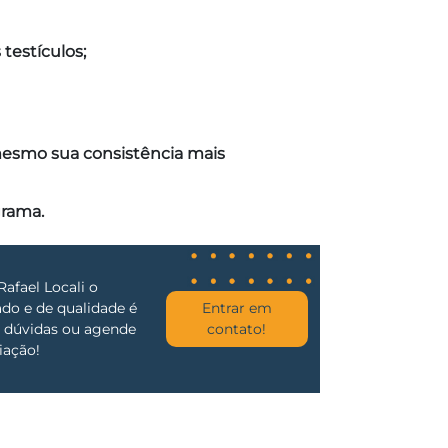
testículos;
mesmo sua consistência mais
grama.
Rafael Locali o
o e de qualidade é
Entrar em
re dúvidas ou agende
contato!
iação!