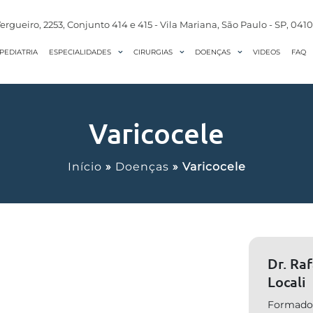
ergueiro, 2253, Conjunto 414 e 415 - Vila Mariana, São Paulo - SP, 041
PEDIATRIA
VIDEOS
FAQ
ESPECIALIDADES
CIRURGIAS
DOENÇAS
Varicocele
Início
»
Doenças
»
Varicocele
Dr. Ra
Locali
Formado 