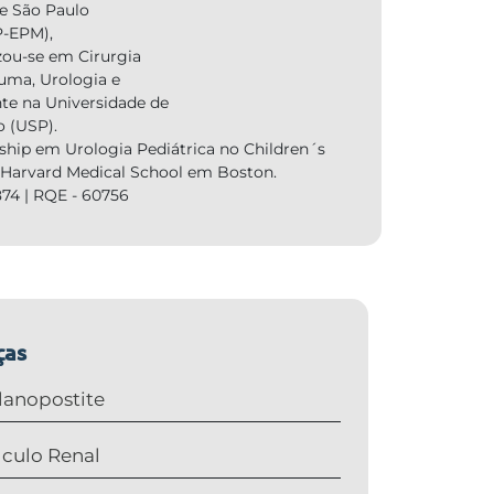
de São Paulo
-EPM),
zou-se em Cirurgia
auma, Urologia e
nte na Universidade de
o (USP).
ship em Urologia Pediátrica no Children´s
, Harvard Medical School em Boston.
74 | RQE - 60756
ças
lanopostite
lculo Renal