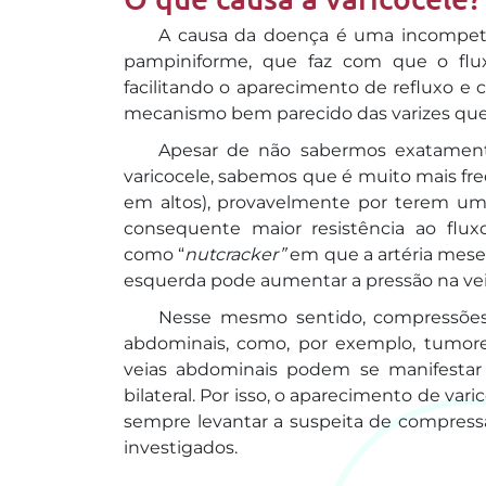
A causa da doença é uma incompetên
pampiniforme, que faz com que o flux
facilitando o aparecimento de refluxo e 
mecanismo bem parecido das varizes qu
Apesar de não sabermos exatament
varicocele, sabemos que é muito mais fr
em altos), provavelmente por terem u
consequente maior resistência ao flu
como “
nutcracker”
em que a artéria mesen
esquerda pode aumentar a pressão na veia
Nesse mesmo sentido, compressões e
abdominais, como, por exemplo, tumo
veias abdominais podem se manifestar 
bilateral. Por isso, o aparecimento de v
sempre levantar a suspeita de compressã
investigados.