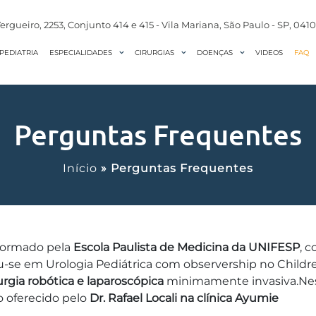
ergueiro, 2253, Conjunto 414 e 415 - Vila Mariana, São Paulo - SP, 041
PEDIATRIA
VIDEOS
FAQ
ESPECIALIDADES
CIRURGIAS
DOENÇAS
Perguntas Frequentes
Início
»
Perguntas Frequentes
 formado pela
Escola Paulista de Medicina da UNIFESP
, 
ou-se em Urologia Pediátrica com observership no Childr
urgia robótica e laparoscópica
minimamente invasiva.Nest
o oferecido pelo
Dr. Rafael Locali na clínica Ayumie