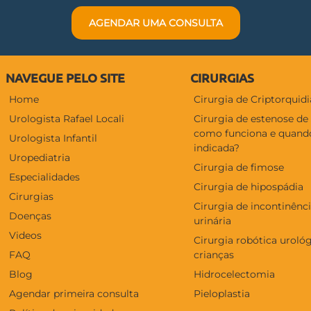
AGENDAR UMA CONSULTA
NAVEGUE PELO SITE
CIRURGIAS
Home
Cirurgia de Criptorquidi
Urologista Rafael Locali
Cirurgia de estenose de
como funciona e quand
Urologista Infantil
indicada?
Uropediatria
Cirurgia de fimose
Especialidades
Cirurgia de hipospádia
Cirurgias
Cirurgia de incontinênc
Doenças
urinária
Videos
Cirurgia robótica uroló
FAQ
crianças
Blog
Hidrocelectomia
Agendar primeira consulta
Pieloplastia