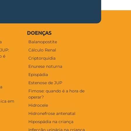
DOENÇAS
a
Balanopostite
 JUP:
Cálculo Renal
o é
Criptorquidia
Enurese noturna
Epispádia
Estenose de JUP
ia
Fimose: quando é a hora de
operar?
gica em
Hidrocele
Hidronefrose antenatal
Hipospádia na criança
Infecção urinária na criança