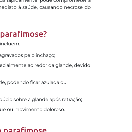
tada rapidamente, pode comprometer a
imediato à saúde, causando necrose do
 parafimose?
 incluem:
agravados pelo inchaço;
pecialmente ao redor da glande, devido
e, podendo ficar azulada ou
púcio sobre a glande após retração;
oque ou movimento doloroso.
a parafimose