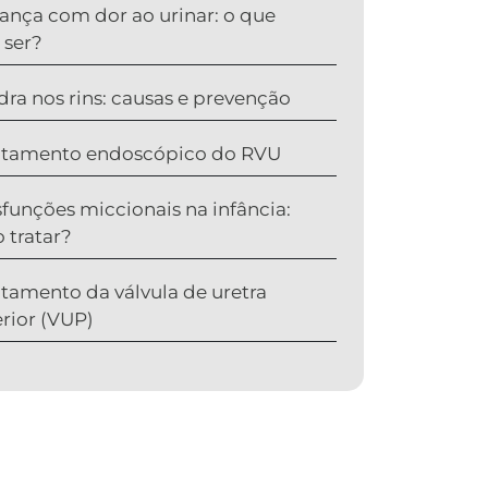
iança com dor ao urinar: o que
 ser?
dra nos rins: causas e prevenção
atamento endoscópico do RVU
sfunções miccionais na infância:
 tratar?
atamento da válvula de uretra
rior (VUP)