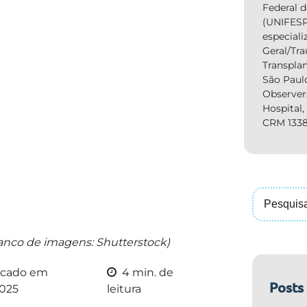
Federal 
(UNIFESP
especiali
Geral/Tr
Transpla
São Paul
Observer
Hospital
CRM 1338
nco de imagens: Shutterstock)
icado em
4 min. de
Posts
2025
leitura