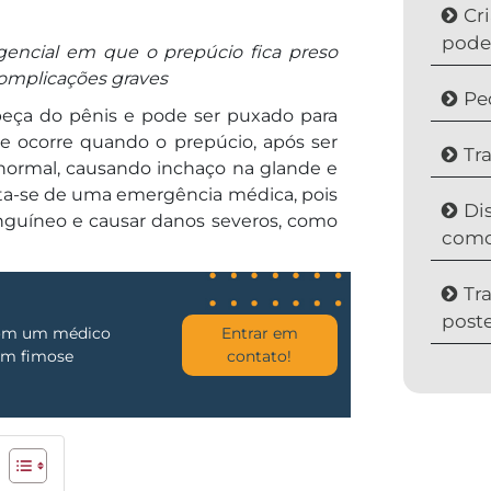
Cr
pode
encial em que o prepúcio fica preso
complicações graves
Pe
beça do pênis e pode ser puxado para
se ocorre quando o prepúcio, após ser
Tr
o normal, causando inchaço na glande e
rata-se de uma emergência médica, pois
Di
nguíneo e causar danos severos, como
como
Tr
poste
om um médico
Entrar em
 em fimose
contato!