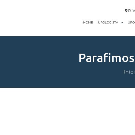
R. V
HOME
URO
UROLOGISTA
Parafimos
Iníc