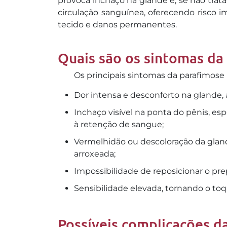
provoca inchaço na glande e, se não tra
circulação sanguínea, oferecendo risco 
tecido e danos permanentes.
Quais são os sintomas da
Os principais sintomas da parafimose
Dor intensa e desconforto na glande, 
Inchaço visível na ponta do pênis, es
à retenção de sangue;
Vermelhidão ou descoloração da gland
arroxeada;
Impossibilidade de reposicionar o pre
Sensibilidade elevada, tornando o t
Possíveis complicações d