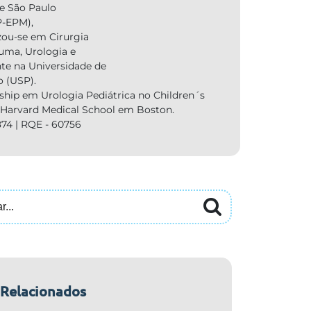
de São Paulo
-EPM),
zou-se em Cirurgia
auma, Urologia e
nte na Universidade de
o (USP).
ship em Urologia Pediátrica no Children´s
, Harvard Medical School em Boston.
74 | RQE - 60756
 Relacionados